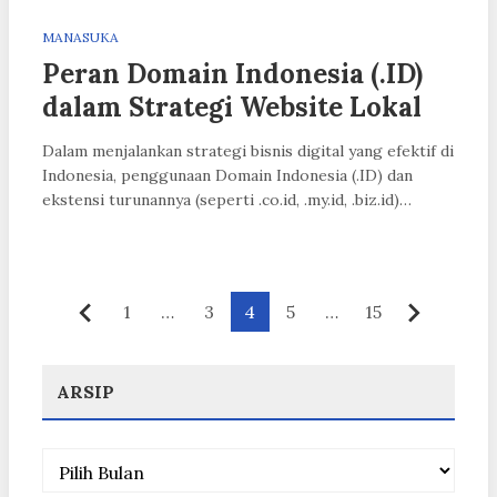
MANASUKA
Peran Domain Indonesia (.ID)
dalam Strategi Website Lokal
Dalam menjalankan strategi bisnis digital yang efektif di
Indonesia, penggunaan Domain Indonesia (.ID) dan
ekstensi turunannya (seperti .co.id, .my.id, .biz.id)…
Paginasi
1
…
3
4
5
…
15
Sebelumnya
Berikut
pos
ARSIP
Arsip