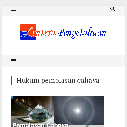
Skip
to
content
Blog Lentera Pengetahuan
Hukum pembiasan cahaya