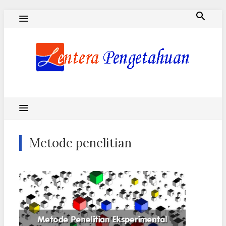
Skip
to
content
Blog Lentera Pengetahuan
Metode penelitian