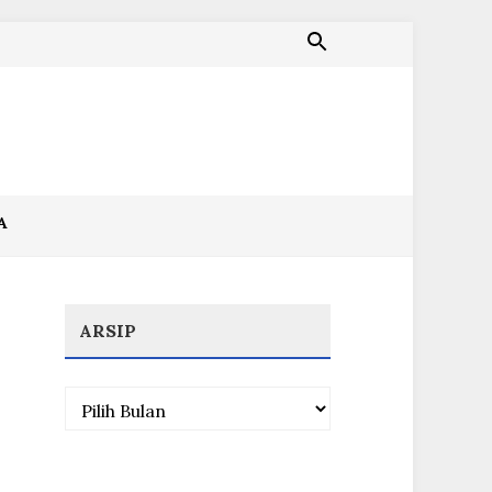
A
ARSIP
Arsip