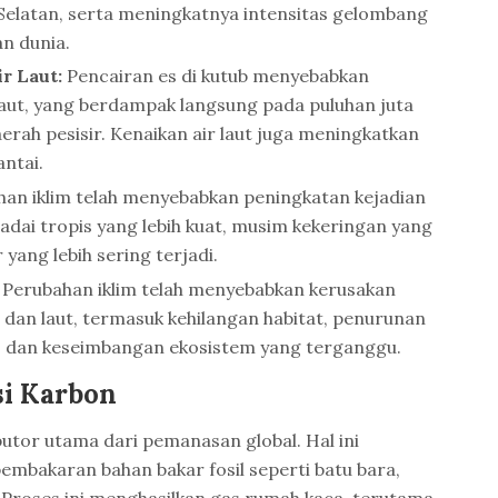
Selatan, serta meningkatnya intensitas gelombang
an dunia.
r Laut:
Pencairan es di kutub menyebabkan
laut, yang berdampak langsung pada puluhan juta
erah pesisir. Kenaikan air laut juga meningkatkan
antai.
an iklim telah menyebabkan peningkatan kejadian
adai tropis yang lebih kuat, musim kekeringan yang
 yang lebih sering terjadi.
Perubahan iklim telah menyebabkan kerusakan
 dan laut, termasuk kehilangan habitat, penurunan
 dan keseimbangan ekosistem yang terganggu.
si Karbon
butor utama dari pemanasan global. Hal ini
embakaran bahan bakar fosil seperti batu bara,
 Proses ini menghasilkan gas rumah kaca, terutama