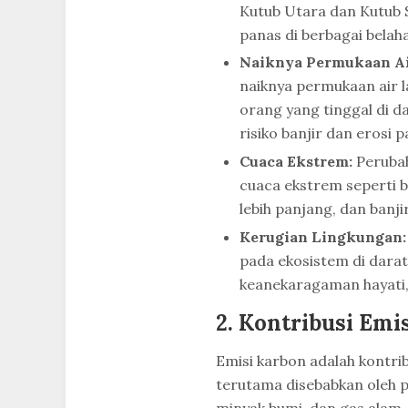
Kutub Utara dan Kutub 
panas di berbagai belah
Naiknya Permukaan Ai
naiknya permukaan air 
orang yang tinggal di da
risiko banjir dan erosi p
Cuaca Ekstrem:
Perubah
cuaca ekstrem seperti b
lebih panjang, dan banjir
Kerugian Lingkungan:
pada ekosistem di darat
keanekaragaman hayati,
2. Kontribusi Emi
Emisi karbon adalah kontri
terutama disebabkan oleh p
minyak bumi, dan gas alam.