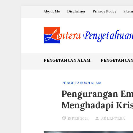
Skip
About Me
Disclaimer
Privacy Policy
Site
to
content
Blog Lentera Pengetahuan
PENGETAHUAN ALAM
PENGETAHUAN
PENGETAHUAN ALAM
Pengurangan Em
Menghadapi Kris
15 FEB 2024
AR LENTERA