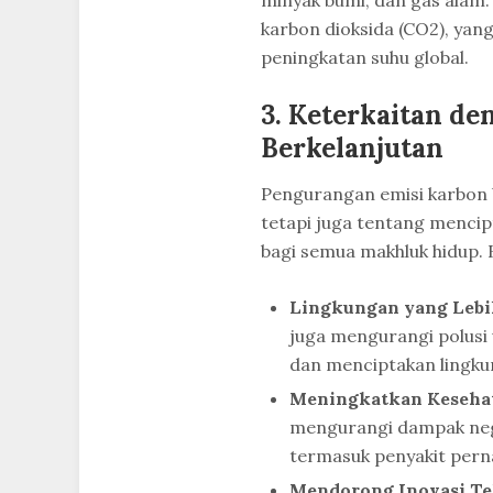
karbon dioksida (CO2), ya
peningkatan suhu global.
3. Keterkaitan d
Berkelanjutan
Pengurangan emisi karbon 
tetapi juga tentang mencip
bagi semua makhluk hidup. B
Lingkungan yang Lebih
juga mengurangi polusi 
dan menciptakan lingkun
Meningkatkan Kesehat
mengurangi dampak nega
termasuk penyakit perna
Mendorong Inovasi Te