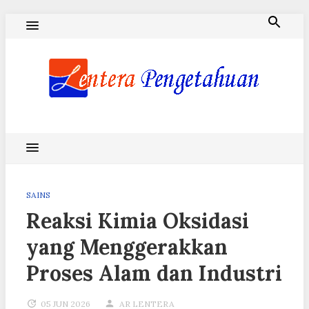
Skip
to
content
Blog Lentera Pengetahuan
SAINS
Reaksi Kimia Oksidasi
yang Menggerakkan
Proses Alam dan Industri
05 JUN 2026
AR LENTERA