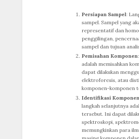
Persiapan Sampel
: Lan
sampel. Sampel yang aka
representatif dan homo
penggilingan, pencernaan
sampel dan tujuan anali
Pemisahan Komponen
adalah memisahkan kom
dapat dilakukan menggun
elektroforesis, atau dist
komponen-komponen te
Identifikasi Kompone
langkah selanjutnya ad
tersebut. Ini dapat dila
spektroskopi, spektromet
memungkinkan para ilmu
masing komponen dala