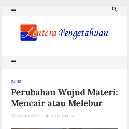
Skip
to
content
Blog Lentera Pengetahuan
SAINS
Perubahan Wujud Materi:
Mencair atau Melebur
25 OKT 2023
AR LENTERA